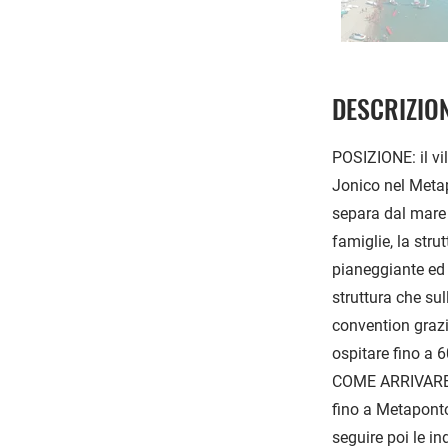
DESCRIZIO
POSIZIONE: il vi
Jonico nel Metap
separa dal mare 
famiglie, la stru
pianeggiante ed a
struttura che sul
convention grazi
ospitare fino a 
COME ARRIVARE: i
fino a Metaponto
seguire poi le in