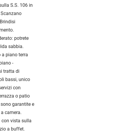
ulla S.S. 106 in
di Scanzano
Brindisi
amento.
derato: potrete
dida sabbia.
 a piano terra
 piano -
 tratta di
oli bassi, unico
ervizi con
terrazza o patio
 sono garantite e
 a camera.
 con vista sulla
zio a buffet.