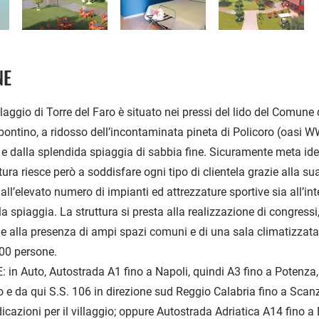
NE
llaggio di Torre del Faro è situato nei pressi del lido del Comun
ontino, a ridosso dell’incontaminata pineta di Policoro (oasi W
e dalla splendida spiaggia di sabbia fine. Sicuramente meta idea
ttura riesce però a soddisfare ogni tipo di clientela grazie alla s
ll’elevato numero di impianti ed attrezzature sportive sia all’int
la spiaggia. La struttura si presta alla realizzazione di congressi,
e alla presenza di ampi spazi comuni e di una sala climatizzata
600 persone.
n Auto, Autostrada A1 fino a Napoli, quindi A3 fino a Potenza
 e da qui S.S. 106 in direzione sud Reggio Calabria fino a Scan
dicazioni per il villaggio; oppure Autostrada Adriatica A14 fino a