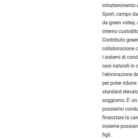
intrattenimento e
Sport, campo da 
da green volley,
interno custodit
Contributo green
collaborazione c
i sistemi di con
oasi naturali in 
l'eliminazione d
per poter ridurr
standard elevato 
soggiorno. E' u
possiamo condur
finanziare la ca
insieme possiamo
figli.