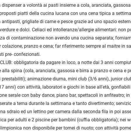
 dispenser a volontà ai pasti insieme a cola, aranciata, gassosa 
roposti piatti della cucina lucana con una cena tipica a settiman
antipasti, grigliate di carne e pesce grazie ad uno spazio estern
i verdure e dolci. Celiaci ed intolleranze/allergie alimentari: non
enza di contaminazione non avendo una cucina separata; forniam
 colazione, pranzo e cena; far riferimento sempre al maitre in sal
sti pre- confezionati.
: obbligatoria da pagare in loco, a notte dai 3 anni compiuti
 alla spina (cola, aranciata, gassosa e birra a pranzo e cena e p
 prestabiliti); animazione diurna, mini club (3/6 anni), junior clu
 anni) con attività, laboratori e giochi in base all'età, gonfiabili
ione serale con baby dance, piano bar, spettacoli in anfiteatro; i
 serate a tema durante la settimana e tanto divertimento; servizi
na sdraio ed un lettino per camera dalla seconda fila in poi asse
ca per adulti e 2 piscine per bambini (cuffia obbligatoria); nei 
limpionica non disponibile per tornei di nuoto; con attività pome