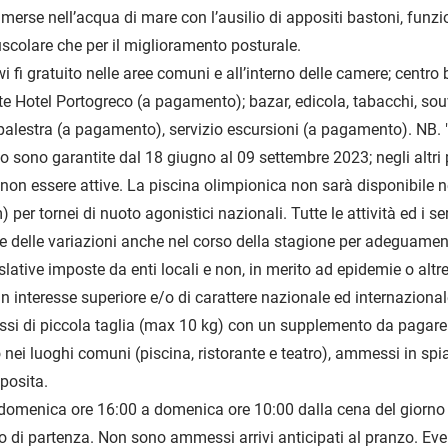
erse nell’acqua di mare con l’ausilio di appositi bastoni, funzio
scolare che per il miglioramento posturale.
i fi gratuito nelle aree comuni e all’interno delle camere; centro
te Hotel Portogreco (a pagamento); bazar, edicola, tabacchi, souv
alestra (a pagamento), servizio escursioni (a pagamento). NB. "T
to sono garantite dal 18 giugno al 09 settembre 2023; negli altri 
non essere attive. La piscina olimpionica non sarà disponibile n
per tornei di nuoto agonistici nazionali. Tutte le attività ed i ser
e delle variazioni anche nel corso della stagione per adeguamen
slative imposte da enti locali e non, in merito ad epidemie o altre
un interesse superiore e/o di carattere nazionale ed internazional
i di piccola taglia (max 10 kg) con un supplemento da pagare i
o nei luoghi comuni (piscina, ristorante e teatro), ammessi in sp
posita.
omenica ore 16:00 a domenica ore 10:00 dalla cena del giorno d
o di partenza. Non sono ammessi arrivi anticipati al pranzo. Ev