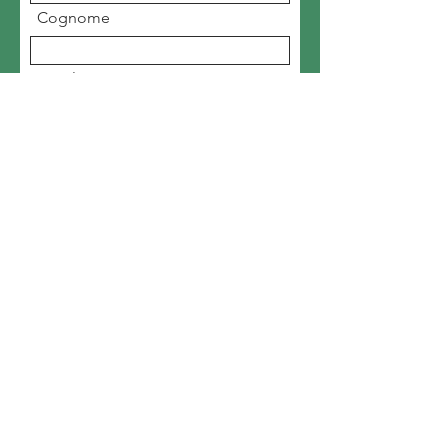
Cognome
Email
Scrivi un messaggio
Invia
SOGGIORNO
GRATUITO
Home