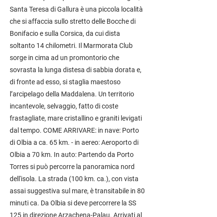
Santa Teresa di Gallura è una piccola località
che si affaccia sullo stretto delle Bocche di
Bonifacio e sulla Corsica, da cui dista
soltanto 14 chilometri. Il Marmorata Club
sorge in cima ad un promontorio che
sovrasta la lunga distesa di sabbia dorata e,
di fronte ad esso, si staglia maestoso
l’arcipelago della Maddalena. Un territorio
incantevole, selvaggio, fatto di coste
frastagliate, mare cristallino e graniti levigati
dal tempo. COME ARRIVARE: in nave: Porto
di Olbia a ca. 65 km. - in aereo: Aeroporto di
Olbia a 70 km. In auto: Partendo da Porto
Torres si può percorre la panoramica nord
dell'isola. La strada (100 km. ca.), con vista
assai suggestiva sul mare, è transitabile in 80
minuti ca. Da Olbia si deve percorrere la SS
125 in direzione Arzachena-Palau. Arrivati al