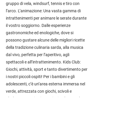
gruppo di vela, windsurf, tennis e tiro con
l’arco. L’animazione: Una vasta gamma di
intrattenimenti per animare le serate durante
il vostro soggiorno. Dalle esperienze
gastronomiche ed enologiche, dove si
possono gustare alcune delle migliori ricette
della tradizione culinaria sarda, alla musica
dal vivo, perfetta per l’aperitivo, agli
spettacoli e all’intrattenimento. Kids Club:
Giochi, attività, sport e tanto divertimento per
i nostri piccoli ospiti! Per i bambini e gli
adolescenti, c’è un’area esterna immersa nel
verde, attrezzata con giochi, scivoli e
altalene. I nostri animatori stimoleranno la
curiosità e la creatività dei più piccoli con
giochi di ogni tipo, come la pittura o la pasta
di sale, mentre i più grandi potranno provare
un nuovo sport o partecipare a vari tornei. Il