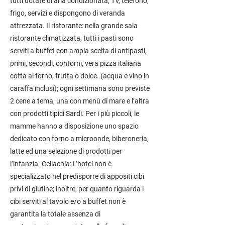
tutti dotate di aria condizionata, TV, telefono,
frigo, servizi e dispongono di veranda
attrezzata. Il ristorante: nella grande sala
ristorante climatizzata, tutti i pasti sono
serviti a buffet con ampia scelta di antipasti,
primi, secondi, contorni, vera pizza italiana
cotta al forno, frutta o dolce. (acqua e vino in
caraffa inclusi); ogni settimana sono previste
2 cene a tema, una con menù di mare e l’altra
con prodotti tipici Sardi. Per i più piccoli, le
mamme hanno a disposizione uno spazio
dedicato con forno a microonde, biberoneria,
latte ed una selezione di prodotti per
l’infanzia. Celiachia: L’hotel non è
specializzato nel predisporre di appositi cibi
privi di glutine; inoltre, per quanto riguarda i
cibi serviti al tavolo e/o a buffet non è
garantita la totale assenza di