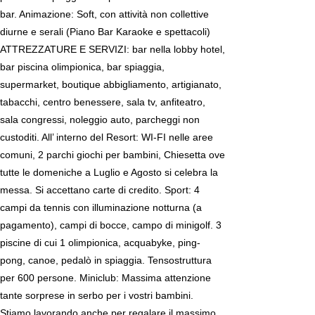
bar. Animazione: Soft, con attività non collettive
diurne e serali (Piano Bar Karaoke e spettacoli)
ATTREZZATURE E SERVIZI: bar nella lobby hotel,
bar piscina olimpionica, bar spiaggia,
supermarket, boutique abbigliamento, artigianato,
tabacchi, centro benessere, sala tv, anfiteatro,
sala congressi, noleggio auto, parcheggi non
custoditi. All’ interno del Resort: WI-FI nelle aree
comuni, 2 parchi giochi per bambini, Chiesetta ove
tutte le domeniche a Luglio e Agosto si celebra la
messa. Si accettano carte di credito. Sport: 4
campi da tennis con illuminazione notturna (a
pagamento), campi di bocce, campo di minigolf. 3
piscine di cui 1 olimpionica, acquabyke, ping-
pong, canoe, pedalò in spiaggia. Tensostruttura
per 600 persone. Miniclub: Massima attenzione
tante sorprese in serbo per i vostri bambini.
Stiamo lavorando anche per regalare il massimo