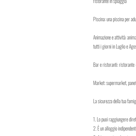
ristorante in spiaggia
Piscina: una piscina per adu
Animazione e attività: anima
tutti i giorni in Luglio e Ag
Bar e ristoranti: ristorante 
Market: supermarket, panet
La sicurezza della tua fami
1. Lo puoi raggiungere dire
2. È un alloggio indipendent