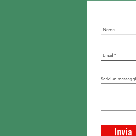
Nome
Email
Scrivi un messagg
Invia