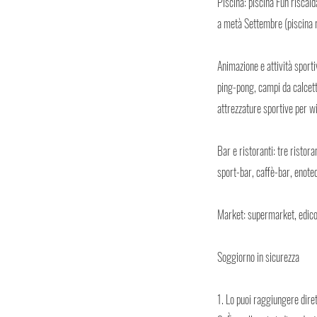
Piscina: piscina Fun riscald
a metà Settembre (piscina r
Animazione e attività sporti
ping-pong, campi da calcett
attrezzature sportive per wi
Bar e ristoranti: tre ristor
sport-bar, caffè-bar, enotec
Market: supermarket, edicola
Soggiorno in sicurezza
1. Lo puoi raggiungere dire