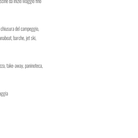
iscine da inizio Maggio fino
la chiusura del campeggio,
naboat, barche, jet ski,
azza, take-away, paninoteca,
iaggia