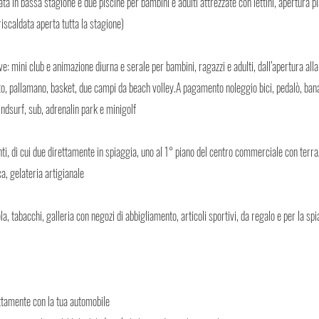
ata in bassa stagione e due piscine per bambini e adulti attrezzate con lettini, apertura p
iscaldata aperta tutta la stagione)
ve: mini club e animazione diurna e serale per bambini, ragazzi e adulti, dall’apertura al
o, pallamano, basket, due campi da beach volley.A pagamento noleggio bici, pedalò, bana
ndsurf, sub, adrenalin park e minigolf
anti, di cui due direttamente in spiaggia, uno al 1° piano del centro commerciale con terr
a, gelateria artigianale
, tabacchi, galleria con negozi di abbigliamento, articoli sportivi, da regalo e per la sp
ttamente con la tua automobile