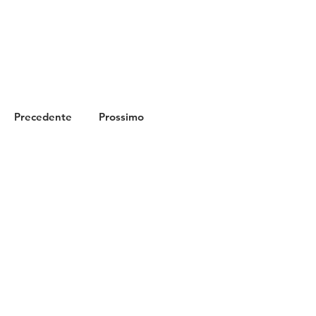
Precedente
Prossimo
MODULO CONTATTO
Nome
Cognome
Email