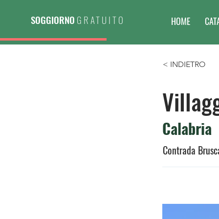
SOGGIORNO
GRATUITO
HOME
CAT
< INDIETRO
Villag
Calabria
Contrada Brusca