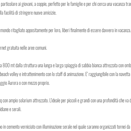
in particolare ai giovani, a coppie, perfetto per le famiglie e per chi cerca una vacanza tr
lla facilità di stringere nuove amicizie.
 mondo ritagliato appositamente per loro, liberi finalmente di essere davvero in vacanza.
rnet gratuita nelle aree comuni.
a 800 mt dalla struttura una lunga e larga spiaggia di sabbia bianca attrezzata con ombre
, beach volley e intrattenimento con lo staff di animazione. E’ raggiungibile con la navett
aggio Aurora o con mezzo proprio.
 con ampio solarium attrezzato. L’ideale per piccoli e grandi con una profondità che va d
diane e serali.
in cemento verniciato con illuminazione serale nel quale saranno organizzati tornei da p