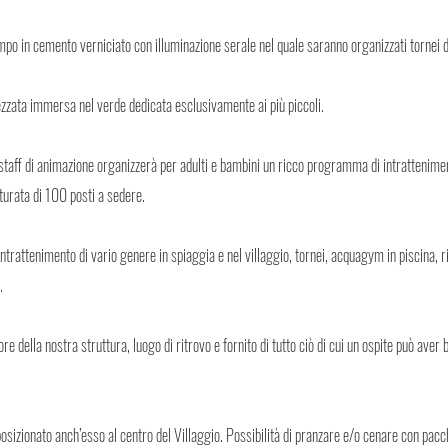
o in cemento verniciato con illuminazione serale nel quale saranno organizzati tornei da
ezzata immersa nel verde dedicata esclusivamente ai più piccoli.
 staff di animazione organizzerà per adulti e bambini un ricco programma di intrattenime
urata di 100 posti a sedere.
intrattenimento di vario genere in spiaggia e nel villaggio, tornei, acquagym in piscina, r
.
re della nostra struttura, luogo di ritrovo e fornito di tutto ciò di cui un ospite può aver 
osizionato anch’esso al centro del Villaggio. Possibilità di pranzare e/o cenare con pacc