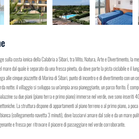
ne
rge sulla costa ionica della Calabria a Sibari, tra Mito, Natura, Arte e Divertimento, la met
 mare dal quale è separato da una fresca pineta, da dove parte la pista ciclabile e il lu
lega alle cinque piazzette di Marina di Sibari, punto di incontro e di divertimento con un 
arda notte; il villaggio si sviluppa su un’ampia area pianeggiante, un parco fiorito. È com
 palazzine su due piani (piano terra e primo piano) immerse nel verde, ove sono inseriti 
tettoniche. La struttura dispone di appartamenti al piano terreno o al primo piano, a poc
a bianca (collegamento navetta 3 minuti), dove lasciarvi amare dal sole e da un mare puli
igenante e fresca per ritrovare il piacere di passeggiare nel verde corroborante.