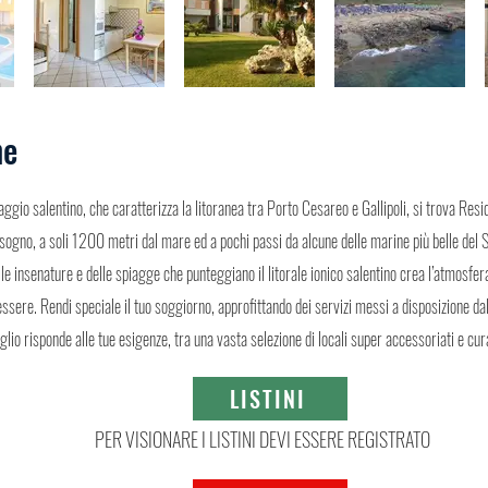
ne
ggio salentino, che caratterizza la litoranea tra Porto Cesareo e Gallipoli, si trova Res
sogno, a soli 1200 metri dal mare ed a pochi passi da alcune delle marine più belle del S
lle insenature e delle spiagge che punteggiano il litorale ionico salentino crea l’atmosfe
ssere. Rendi speciale il tuo soggiorno, approfittando dei servizi messi a disposizione dal
io risponde alle tue esigenze, tra una vasta selezione di locali super accessoriati e cura
LISTINI
PER VISIONARE I LISTINI DEVI ESSERE REGISTRATO