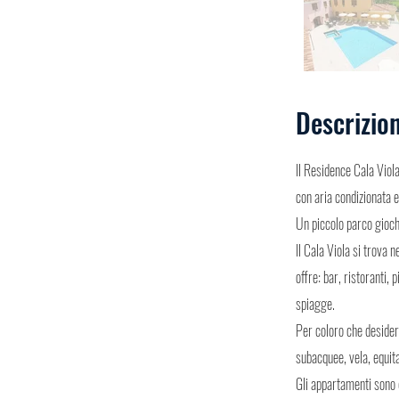
Descrizio
Il Residence Cala Viol
con aria condizionata 
Un piccolo parco giochi
Il Cala Viola si trova n
offre: bar, ristoranti,
spiagge.
Per coloro che desider
subacquee, vela, equita
Gli appartamenti sono d