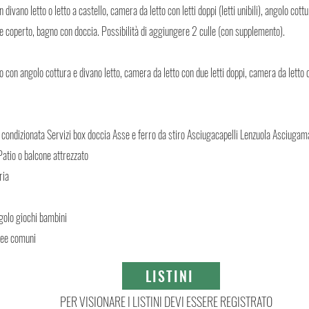
vano letto o letto a castello, camera da letto con letti doppi (letti unibili), angolo cottur
e coperto, bagno con doccia. Possibilità di aggiungere 2 culle (con supplemento).
on angolo cottura e divano letto, camera da letto con due letti doppi, camera da letto 
 condizionata Servizi box doccia Asse e ferro da stiro Asciugacapelli Lenzuola Asciugam
Patio o balcone attrezzato
ria
golo giochi bambini
aree comuni
LISTINI
PER VISIONARE I LISTINI DEVI ESSERE REGISTRATO