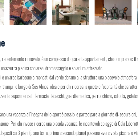
ne
a, recentemente rinnovato, è un complesso di quaranta appartamenti, che comprende: il 
e un’azzurra piscina con area idromassaggio e solarium attrezzato.
 e un’area barbecue circondati dal verde donano alla struttura una piacevole atmosfera di
el tranquillo borgo di Sos Alinos, ideale per chi ricerca la quiete e l’ospitalità che caratte
 pizzerie, supermercati, farmacia, tabacchi, guardia medica, parrucchiere, edicola, gelater
ano una vacanza all’insegna dello sport è possibile partecipare a giornate di: escursioni
zione. Per chi invece ricerca una placida vacanza, le incantevoli spiagge di Cala Liberott
isposti su 3 piani (piano terra, primo e secondo piano) possono avere vista piscina o vis