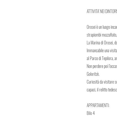
ATTIVITA’ NEI DINTORN
Orosei è un luogo inca
strapiombi mozzafiato, 
La Marina di Orosei, do
Immancabile una visita
al Parco di Tepilora, a
Non perdere poi l’occasi
Goloritzè.
Curiosità da visitare s
capaci, il relitto tede
APPARTAMENTI:
Bilo 4