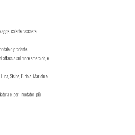
iagge, calette nascoste,
fondale digradante.
si affaccia sul mare smeraldo, e
, Luna, Sisine, Biriola, Mariolu e
atura e, per i nuotatori più