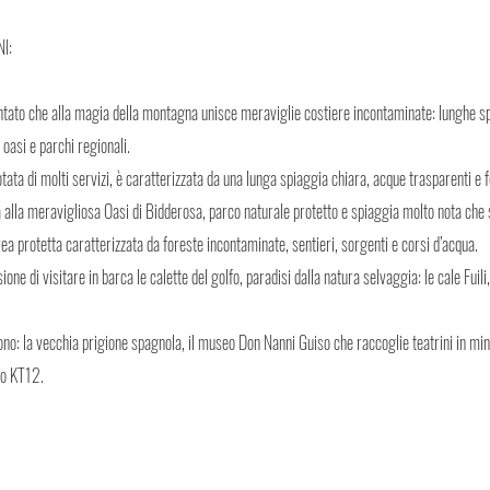
I:
ntato che alla magia della montagna unisce meraviglie costiere incontaminate: lunghe sp
oasi e parchi regionali.
tata di molti servizi, è caratterizzata da una lunga spiaggia chiara, acque trasparenti e 
 alla meravigliosa Oasi di Bidderosa, parco naturale protetto e spiaggia molto nota che 
rea protetta caratterizzata da foreste incontaminate, sentieri, sorgenti e corsi d’acqua.
one di visitare in barca le calette del golfo, paradisi dalla natura selvaggia: le cale Fuili
ono: la vecchia prigione spagnola, il museo Don Nanni Guiso che raccoglie teatrini in mini
sco KT12.