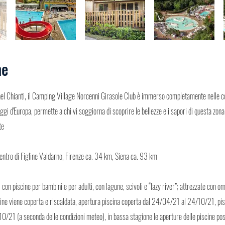
ne
 nel Chianti, il Camping Village Norcenni Girasole Club è immerso completamente nelle c
ggi d'Europa, permette a chi vi soggiorna di scoprire le bellezze e i sapori di questa zo
te
entro di Figline Valdarno, Firenze ca. 34 km, Siena ca. 93 km
con piscine per bambini e per adulti, con lagune, scivoli e “lazy river”; attrezzate con omb
cine viene coperta e riscaldata, apertura piscina coperta dal 24/04/21 al 24/10/21, pis
/21 (a seconda delle condizioni meteo), in bassa stagione le aperture delle piscine pos