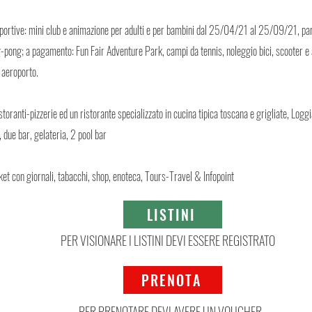
sportive: mini club e animazione per adulti e per bambini dal 25/04/21 al 25/09/21, pa
ng-pong; a pagamento: Fun Fair Adventure Park, campi da tennis, noleggio bici, scooter e
 aeroporto.
istoranti-pizzerie ed un ristorante specializzato in cucina tipica toscana e grigliate, Log
o, due bar, gelateria, 2 pool bar
t con giornali, tabacchi, shop, enoteca, Tours-Travel & Infopoint
LISTINI
PER VISIONARE I LISTINI DEVI ESSERE REGISTRATO
PRENOTA
PER PRENOTARE DEVI AVERE UN VOUCHER