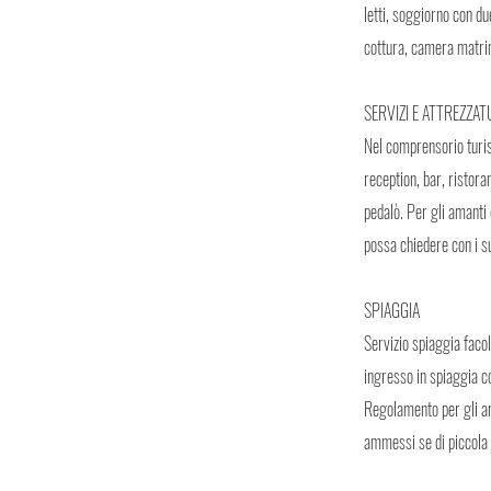
letti, soggiorno con du
cottura, camera matrimo
SERVIZI E ATTREZZA
Nel comprensorio turist
reception, bar, ristora
pedalò. Per gli amanti 
possa chiedere con i su
SPIAGGIA
Servizio spiaggia faco
ingresso in spiaggia c
Regolamento per gli a
ammessi se di piccola t