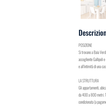
Descrizio
POSIZIONE
Si trovano a Baia Verde
accogliente Gallipoli e
e all’intimità di una ca
LA STRUTTURA
Gli appartamenti, ubica
da 400 a 800 metri. Tut
condizionata (a pagamen