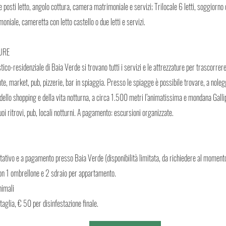
e posti letto, angolo cottura, camera matrimoniale e servizi; Trilocale 6 letti, soggiorno
niale, cameretta con letto castello o due letti e servizi.
TURE
ico-residenziale di Baia Verde si trovano tutti i servizi e le attrezzature per trascorre
nte, market, pub, pizzerie, bar in spiaggia. Presso le spiagge è possibile trovare, a nol
dello shopping e della vita notturna, a circa 1.500 metri l’animatissima e mondana Gallip
oi ritrovi, pub, locali notturni. A pagamento: escursioni organizzate.
ltativo e a pagamento presso Baia Verde (disponibilità limitata, da richiedere al momen
on 1 ombrellone e 2 sdraio per appartamento.
nimali
aglia, € 50 per disinfestazione finale.