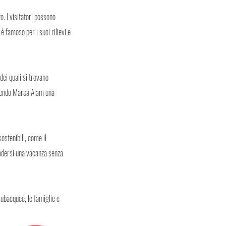
o. I visitatori possono
 è famoso per i suoi rilievi e
ei quali si trovano
endendo Marsa Alam una
ostenibili, come il
godersi una vacanza senza
subacquee, le famiglie e