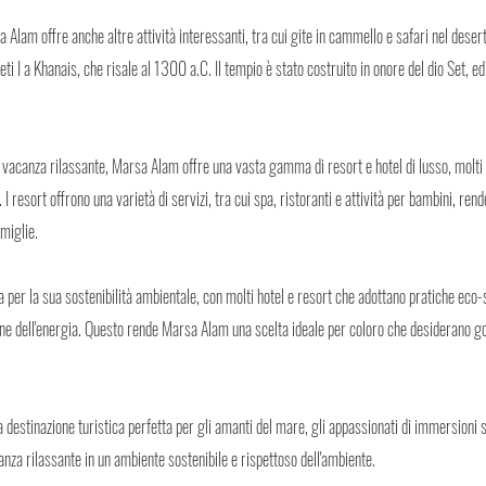
a Alam offre anche altre attività interessanti, tra cui gite in cammello e safari nel desert
eti I a Khanais, che risale al 1300 a.C. Il tempio è stato costruito in onore del dio Set, ed
vacanza rilassante, Marsa Alam offre una vasta gamma di resort e hotel di lusso, molti d
 I resort offrono una varietà di servizi, tra cui spa, ristoranti e attività per bambini, r
amiglie.
er la sua sostenibilità ambientale, con molti hotel e resort che adottano pratiche eco-s
one dell'energia. Questo rende Marsa Alam una scelta ideale per coloro che desiderano 
 destinazione turistica perfetta per gli amanti del mare, gli appassionati di immersioni 
nza rilassante in un ambiente sostenibile e rispettoso dell'ambiente.