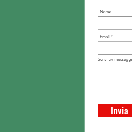
Nome
Email
Scrivi un messagg
Invia