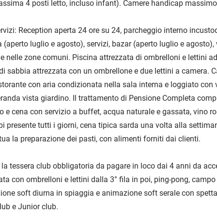
ssima 4 posti letto, incluso infant). Camere handicap massimo
rvizi: Reception aperta 24 ore su 24, parcheggio interno incustod
(aperto luglio e agosto), servizi, bazar (aperto luglio e agosto), w
e nelle zone comuni. Piscina attrezzata di ombrelloni e lettini a
i sabbia attrezzata con un ombrellone e due lettini a camera. 
istorante con aria condizionata nella sala interna e loggiato con 
randa vista giardino. Il trattamento di Pensione Completa comp
o e cena con servizio a buffet, acqua naturale e gassata, vino r
 presente tutti i giorni, cena tipica sarda una volta alla settimana
ttua la preparazione dei pasti, con alimenti forniti dai clienti.
 tessera club obbligatoria da pagare in loco dai 4 anni da acc
ta con ombrelloni e lettini dalla 3° fila in poi, ping-pong, campo
ione soft diurna in spiaggia e animazione soft serale con spetta
lub e Junior club.