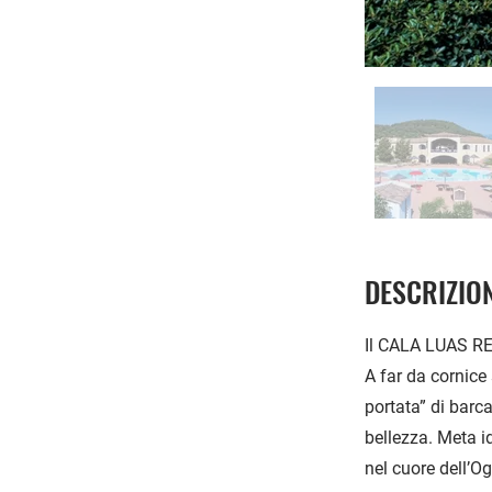
DESCRIZIO
Il CALA LUAS RES
A far da cornice
portata” di barca
bellezza. Meta id
nel cuore dell’O