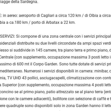
spiagge della Sardegna.
n aereo: aeroporto di Cagliari a circa 120 km / di Olbia a circa
lbia a ca.180 km / porto di Arbatax a 22 km.
RVIZI: Si compone di una zona centrale con i servizi principal
sidenziali distribuite su due livelli circondate da ampi spazi verdi
esso si suddivide in 145 camere, tra piano terra e primo piano, 
Centrale (con supplemento, occupazione massima 3 posti letto i
simo di 600 mt il Corpo Garden. Sono tutte dotate di servizi pri
 mediterraneo. Numerosi i servizi disponibili in camera: minibar, 
ania, TV UHD 43 pollici, asciugacapelli, climatizzazione con contr
a Superior (con supplemento, occupazione massima 4 posti letto
concino se al primo piano, patio attrezzato se al piano terra (ent
one con le camere adiacenti), bollitore con selezione di caffè e t
ere quadruple sono disponibili solo in zona Garden hanno il lett