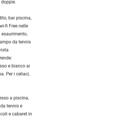
 doppie.
ito, bar piscina,
i-fi Free nelle
d esaurimento,
Campo da tennis
vista
rende:
osso e bianco ai
. Per i celiaci,
esso a piscina,
 da tennis e
coli e cabaret in