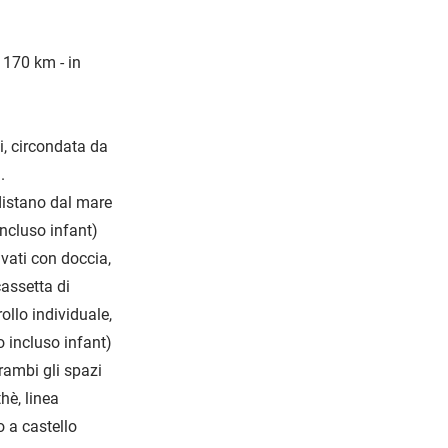
 170 km - in
i, circondata da
.
distano dal mare
ncluso infant)
vati con doccia,
cassetta di
ollo individuale,
 incluso infant)
rambi gli spazi
hè, linea
o a castello