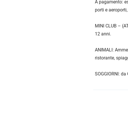
A pagamento: esc
porti e aeroporti
MINI CLUB – (ATT
12 anni.
ANIMALI: Ammess
ristorante, spia
SOGGIORNI: da G