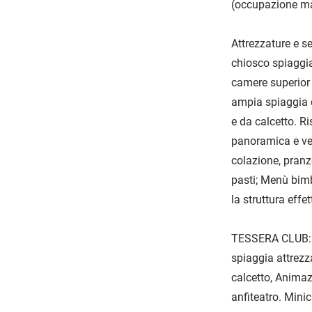
(occupazione ma
Attrezzature e se
chiosco spiaggia 
camere superior 
ampia spiaggia d
e da calcetto. R
panoramica e ve
colazione, pranz
pasti; Menù bimbi
la struttura effe
TESSERA CLUB: la
spiaggia attrezza
calcetto, Animaz
anfiteatro. Minic