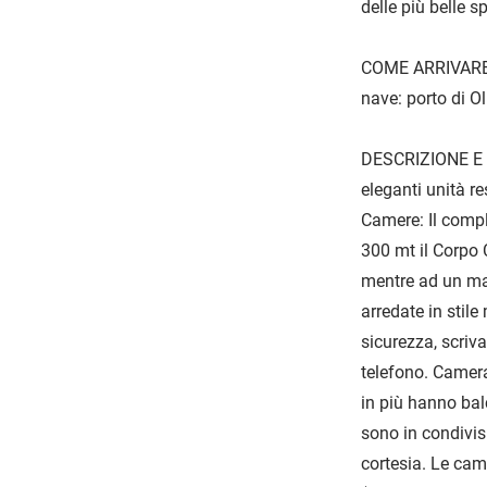
delle più belle 
COME ARRIVARE: i
nave: porto di O
DESCRIZIONE E SE
eleganti unità re
Camere: Il compl
300 mt il Corpo 
mentre ad un mas
arredate in stile
sicurezza, scriv
telefono. Camer
in più hanno bal
sono in condivisi
cortesia. Le cam