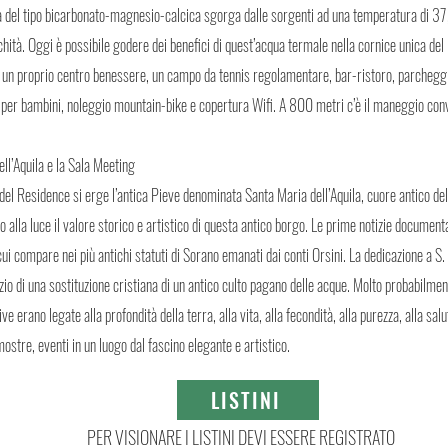
qua del tipo bicarbonato-magnesio-calcica sgorga dalle sorgenti ad una temperatura di 37
ichità. Oggi è possibile godere dei benefici di quest’acqua termale nella cornice unica d
i un proprio centro benessere, un campo da tennis regolamentare, bar-ristoro, parcheggi
 per bambini, noleggio mountain-bike e copertura Wifi. A 800 metri c’è il maneggio con
ll’Aquila e la Sala Meeting
del Residence si erge l’antica Pieve denominata Santa Maria dell’Aquila, cuore antico del
o alla luce il valore storico e artistico di questa antico borgo. Le prime notizie document
i compare nei più antichi statuti di Sorano emanati dai conti Orsini. La dedicazione a S.
izio di una sostituzione cristiana di un antico culto pagano delle acque. Molto probabilm
ive erano legate alla profondità della terra, alla vita, alla fecondità, alla purezza, alla sal
stre, eventi in un luogo dal fascino elegante e artistico.
LISTINI
PER VISIONARE I LISTINI DEVI ESSERE REGISTRATO