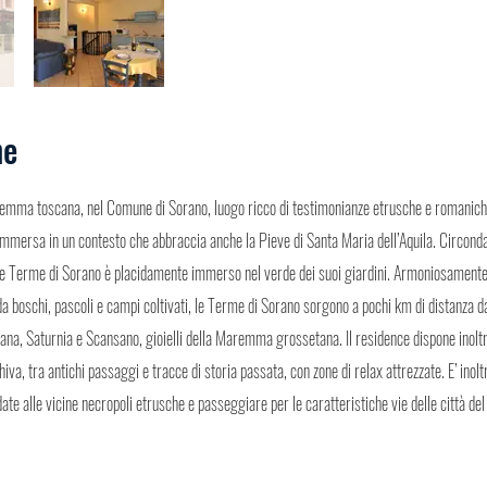
ne
remma toscana, nel Comune di Sorano, luogo ricco di testimonianze etrusche e romanich
mmersa in un contesto che abbraccia anche la Pieve di Santa Maria dell’Aquila. Circondato
 Terme di Sorano è placidamente immerso nel verde dei suoi giardini. Armoniosamente
da boschi, pascoli e campi coltivati, le Terme di Sorano sorgono a pochi km di distanza da
vana, Saturnia e Scansano, gioielli della Maremma grossetana. Il residence dispone inolt
iva, tra antichi passaggi e tracce di storia passata, con zone di relax attrezzate. E’ inol
date alle vicine necropoli etrusche e passeggiare per le caratteristiche vie delle città de