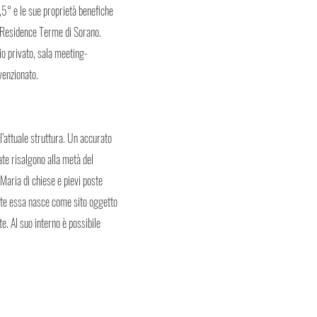
,5° e le sue proprietà benefiche
el Residence Terme di Sorano.
o privato, sala meeting-
venzionato.
l’attuale struttura. Un accurato
ate risalgono alla metà del
 Maria di chiese e pievi poste
ente essa nasce come sito oggetto
ute. Al suo interno è possibile