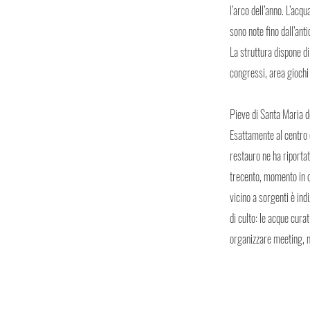
l’arco dell’anno. L’ac
sono note fino dall’ant
La struttura dispone d
congressi, area giochi
Pieve di Santa Maria de
Esattamente al centro 
restauro ne ha riportat
trecento, momento in cu
vicino a sorgenti è ind
di culto: le acque curat
organizzare meeting, mo