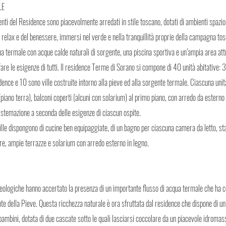
LE
enti del Residence sono piacevolmente arredati in stile toscano, dotati di ambienti spazio
 relax e del benessere, immersi nel verde e nella tranquillità proprie della campagna tos
a termale con acque calde naturali di sorgente, una piscina sportiva e un’ampia area attr
are le esigenze di tutti. Il residence Terme di Sorano si compone di 40 unità abitative: 3
dence e 10 sono ville costruite intorno alla pieve ed alla sorgente termale. Ciascuna uni
(piano terra), balconi coperti (alcuni con solarium) al primo piano, con arredo da esterno 
sistemazione a seconda delle esigenze di ciascun ospite.
ville dispongono di cucine ben equipaggiate, di un bagno per ciascuna camera da letto, s
re, ampie terrazze e solarium con arredo esterno in legno.
eologiche hanno accertato la presenza di un importante flusso di acqua termale che ha con
e della Pieve. Questa ricchezza naturale è ora sfruttata dal residence che dispone di un
bambini, dotata di due cascate sotto le quali lasciarsi coccolare da un piacevole idromas