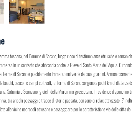
ne
remma toscana, nel Comune di Sorano, luogo ricco di testimonianze etrusche e romanich
mmersa in un contesto che abbraccia anche la Pieve di Santa Maria dell’Aquila. Circondato
 Terme di Sorano è placidamente immerso nel verde dei suoi giardini. Armoniosamente
da boschi, pascoli e campi coltivati, le Terme di Sorano sorgono a pochi km di distanza da
vana, Saturnia e Scansano, gioielli della Maremma grossetana. Il residence dispone inolt
iva, tra antichi passaggi e tracce di storia passata, con zone di relax attrezzate. E’ inol
date alle vicine necropoli etrusche e passeggiare per le caratteristiche vie delle città de