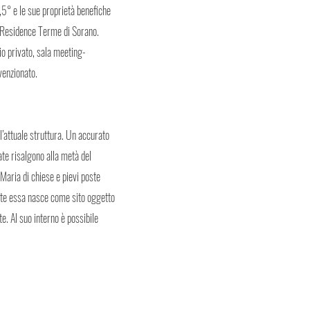
,5° e le sue proprietà benefiche
el Residence Terme di Sorano.
o privato, sala meeting-
venzionato.
l’attuale struttura. Un accurato
ate risalgono alla metà del
 Maria di chiese e pievi poste
ente essa nasce come sito oggetto
ute. Al suo interno è possibile