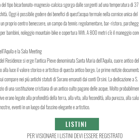
qua del tipo bicarbonato-magnesio-calcica sgorga dalle sorgenti ad una temperatura di 37
ichità. Oggi è possibile godere dei benefici di quest’acqua termale nella cornice unica d
i un proprio centro benessere, un campo da tennis regolamentare, bar-ristoro, parcheggi
 per bambini, noleggio mountain-bike e copertura Wifi. A 800 metri c’è il maneggio con
ll’Aquila e la Sala Meeting
del Residence si erge l’antica Pieve denominata Santa Maria dell’Aquila, cuore antico del
o alla luce il valore storico e artistico di questa antico borgo. Le prime notizie document
i compare nei più antichi statuti di Sorano emanati dai conti Orsini. La dedicazione a S.
izio di una sostituzione cristiana di un antico culto pagano delle acque. Molto probabilm
ive erano legate alla profondità della terra, alla vita, alla fecondità, alla purezza, alla sal
stre, eventi in un luogo dal fascino elegante e artistico.
LISTINI
PER VISIONARE I LISTINI DEVI ESSERE REGISTRATO