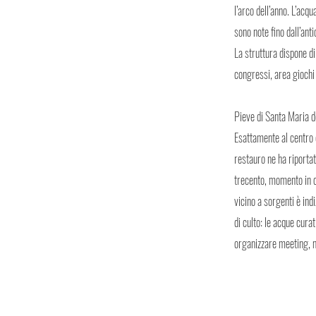
l’arco dell’anno. L’ac
sono note fino dall’ant
La struttura dispone d
congressi, area giochi
Pieve di Santa Maria de
Esattamente al centro 
restauro ne ha riportat
trecento, momento in cu
vicino a sorgenti è ind
di culto: le acque curat
organizzare meeting, mo