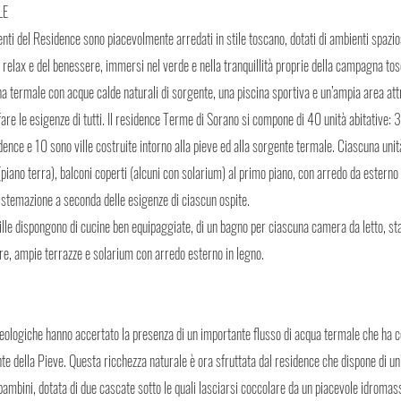
LE
enti del Residence sono piacevolmente arredati in stile toscano, dotati di ambienti spazio
 relax e del benessere, immersi nel verde e nella tranquillità proprie della campagna tos
a termale con acque calde naturali di sorgente, una piscina sportiva e un’ampia area attr
are le esigenze di tutti. Il residence Terme di Sorano si compone di 40 unità abitative: 3
dence e 10 sono ville costruite intorno alla pieve ed alla sorgente termale. Ciascuna uni
(piano terra), balconi coperti (alcuni con solarium) al primo piano, con arredo da esterno 
sistemazione a seconda delle esigenze di ciascun ospite.
ville dispongono di cucine ben equipaggiate, di un bagno per ciascuna camera da letto, s
re, ampie terrazze e solarium con arredo esterno in legno.
eologiche hanno accertato la presenza di un importante flusso di acqua termale che ha con
e della Pieve. Questa ricchezza naturale è ora sfruttata dal residence che dispone di un
bambini, dotata di due cascate sotto le quali lasciarsi coccolare da un piacevole idromas