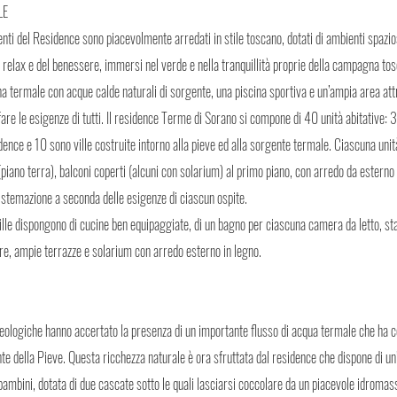
LE
enti del Residence sono piacevolmente arredati in stile toscano, dotati di ambienti spazio
 relax e del benessere, immersi nel verde e nella tranquillità proprie della campagna tos
a termale con acque calde naturali di sorgente, una piscina sportiva e un’ampia area attr
are le esigenze di tutti. Il residence Terme di Sorano si compone di 40 unità abitative: 3
dence e 10 sono ville costruite intorno alla pieve ed alla sorgente termale. Ciascuna uni
(piano terra), balconi coperti (alcuni con solarium) al primo piano, con arredo da esterno 
sistemazione a seconda delle esigenze di ciascun ospite.
ville dispongono di cucine ben equipaggiate, di un bagno per ciascuna camera da letto, s
re, ampie terrazze e solarium con arredo esterno in legno.
eologiche hanno accertato la presenza di un importante flusso di acqua termale che ha con
e della Pieve. Questa ricchezza naturale è ora sfruttata dal residence che dispone di un
bambini, dotata di due cascate sotto le quali lasciarsi coccolare da un piacevole idromas