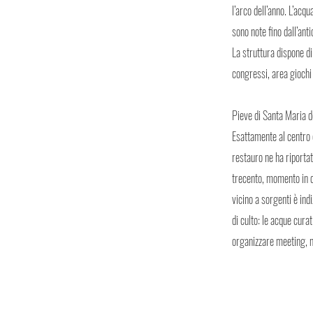
l’arco dell’anno. L’ac
sono note fino dall’ant
La struttura dispone d
congressi, area giochi
Pieve di Santa Maria de
Esattamente al centro 
restauro ne ha riportat
trecento, momento in cu
vicino a sorgenti è ind
di culto: le acque curat
organizzare meeting, mo