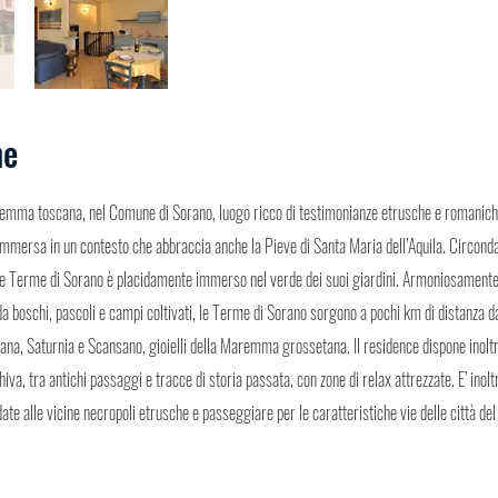
ne
remma toscana, nel Comune di Sorano, luogo ricco di testimonianze etrusche e romanich
mmersa in un contesto che abbraccia anche la Pieve di Santa Maria dell’Aquila. Circondato
 Terme di Sorano è placidamente immerso nel verde dei suoi giardini. Armoniosamente
da boschi, pascoli e campi coltivati, le Terme di Sorano sorgono a pochi km di distanza da
vana, Saturnia e Scansano, gioielli della Maremma grossetana. Il residence dispone inolt
iva, tra antichi passaggi e tracce di storia passata, con zone di relax attrezzate. E’ inol
date alle vicine necropoli etrusche e passeggiare per le caratteristiche vie delle città de