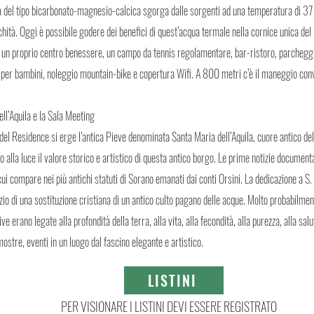
qua del tipo bicarbonato-magnesio-calcica sgorga dalle sorgenti ad una temperatura di 37
ichità. Oggi è possibile godere dei benefici di quest’acqua termale nella cornice unica d
i un proprio centro benessere, un campo da tennis regolamentare, bar-ristoro, parcheggi
 per bambini, noleggio mountain-bike e copertura Wifi. A 800 metri c’è il maneggio con
ll’Aquila e la Sala Meeting
del Residence si erge l’antica Pieve denominata Santa Maria dell’Aquila, cuore antico del
o alla luce il valore storico e artistico di questa antico borgo. Le prime notizie document
i compare nei più antichi statuti di Sorano emanati dai conti Orsini. La dedicazione a S.
izio di una sostituzione cristiana di un antico culto pagano delle acque. Molto probabilm
ive erano legate alla profondità della terra, alla vita, alla fecondità, alla purezza, alla sal
stre, eventi in un luogo dal fascino elegante e artistico.
LISTINI
PER VISIONARE I LISTINI DEVI ESSERE REGISTRATO