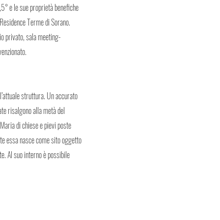
,5° e le sue proprietà benefiche
el Residence Terme di Sorano.
o privato, sala meeting-
venzionato.
l’attuale struttura. Un accurato
ate risalgono alla metà del
 Maria di chiese e pievi poste
ente essa nasce come sito oggetto
ute. Al suo interno è possibile