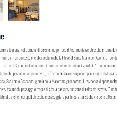
ne
remma toscana, nel Comune di Sorano, luogo ricco di testimonianze etrusche e romanich
mmersa in un contesto che abbraccia anche la Pieve di Santa Maria dell’Aquila. Circondato
 Terme di Sorano è placidamente immerso nel verde dei suoi giardini. Armoniosamente
da boschi, pascoli e campi coltivati, le Terme di Sorano sorgono a pochi km di distanza da
vana, Saturnia e Scansano, gioielli della Maremma grossetana. Il residence dispone inolt
iva, tra antichi passaggi e tracce di storia passata, con zone di relax attrezzate. E’ inol
date alle vicine necropoli etrusche e passeggiare per le caratteristiche vie delle città de