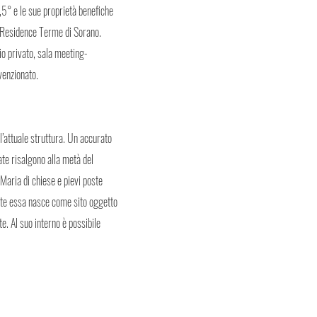
,5° e le sue proprietà benefiche
el Residence Terme di Sorano.
o privato, sala meeting-
venzionato.
l’attuale struttura. Un accurato
ate risalgono alla metà del
 Maria di chiese e pievi poste
ente essa nasce come sito oggetto
ute. Al suo interno è possibile