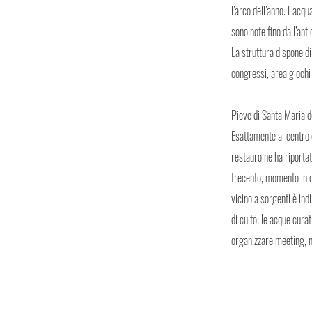
l’arco dell’anno. L’ac
sono note fino dall’ant
La struttura dispone d
congressi, area giochi
Pieve di Santa Maria de
Esattamente al centro 
restauro ne ha riportat
trecento, momento in cu
vicino a sorgenti è ind
di culto: le acque curat
organizzare meeting, mo