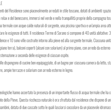
LE
enti del Residence sono piacevolmente arredati in stile toscano, dotati di ambienti spazio
 relax e del benessere, immersi nel verde e nella tranquillità proprie della campagna tos
a termale con acque calde naturali di sorgente, una piscina sportiva e un’ampia area attr
are le esigenze di tutti. Il residence Terme di Sorano si compone di 40 unità abitative: 3
dence e 10 sono ville costruite intorno alla pieve ed alla sorgente termale. Ciascuna uni
(piano terra), balconi coperti (alcuni con solarium) al primo piano, con arredo da esterno 
sistemazione a seconda delle esigenze di ciascun ospite.
ville dispongono di cucine ben equipaggiate, di un bagno per ciascuna camera da letto, s
re, ampie terrazze e solarium con arredo esterno in legno.
eologiche hanno accertato la presenza di un importante flusso di acqua termale che ha con
e della Pieve. Questa ricchezza naturale è ora sfruttata dal residence che dispone di un
bambini, dotata di due cascate sotto le quali lasciarsi coccolare da un piacevole idromas