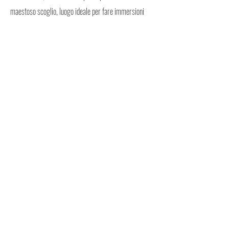
maestoso scoglio, luogo ideale per fare immersioni
subacquee. Da visitare l'antico borgo situato su una
collinetta con, alla sommità, la Chiesa dedicata a Santa
Domenica. Per gli amanti del divertimento vi sono le
discoteche tra le più conosciute della Costa degli Dei.
LISTINI
PER VISIONARE I LISTINI DEVI ESSERE REGISTRATO
PRENOTA
PER PRENOTARE DEVI AVERE UN VOUCHER
Mappa