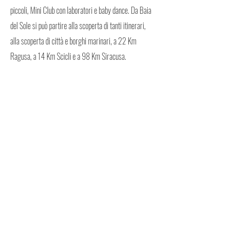
piccoli, Mini Club con laboratori e baby dance. Da Baia
del Sole si può partire alla scoperta di tanti itinerari,
alla scoperta di città e borghi marinari, a 22 Km
Ragusa, a 14 Km Scicli e a 98 Km Siracusa.
LISTINI
PER VISIONARE I LISTINI DEVI ESSERE REGISTRATO
PRENOTA
PER PRENOTARE DEVI AVERE UN VOUCHER
Mappa