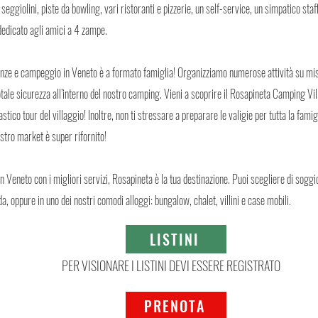
 seggiolini, piste da bowling, vari ristoranti e pizzerie, un self-service, un simpatico staf
edicato agli amici a 4 zampe.
canze e campeggio in Veneto è a formato famiglia! Organizziamo numerose attività su mis
otale sicurezza all’interno del nostro camping. Vieni a scoprire il Rosapineta Camping Vil
stico tour del villaggio! Inoltre, non ti stressare a preparare le valigie per tutta la fami
nostro market è super rifornito!
in Veneto con i migliori servizi, Rosapineta è la tua destinazione. Puoi scegliere di sogg
a, oppure in uno dei nostri comodi alloggi: bungalow, chalet, villini e case mobili.
LISTINI
PER VISIONARE I LISTINI DEVI ESSERE REGISTRATO
PRENOTA