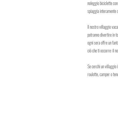
noleggio biciclette con
spiaggia interamente d
Il nostro villaggio va
potranno divertire in t
ogni sera offre un fanta
ciò che ti occorre: il 
Se cerchi un villaggio 
roulotte, camper o tend