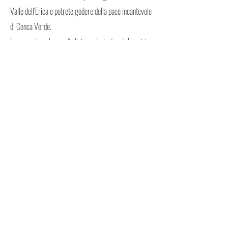
Valle dell’Erica e potrete godere della pace incantevole
di Conca Verde.
Immersa in un bosco di ulivi secolari a tre chilometri
dal paese, risplende la cupola rivestita di rame della
chiesa del Buoncammino. Da non perdere anche i
complessi archeologici nuragici: Lu Brandali e Sa
Testa.
LISTINI
PER VISIONARE I LISTINI DEVI ESSERE REGISTRATO
PRENOTA
PER PRENOTARE DEVI AVERE UN VOUCHER