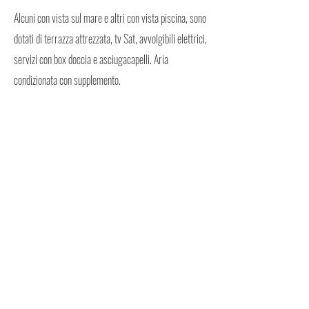
Alcuni con vista sul mare e altri con vista piscina, sono
dotati di terrazza attrezzata, tv Sat, avvolgibili elettrici,
servizi con box doccia e asciugacapelli. Aria
condizionata con supplemento.
MONO 2/3/4 posti letto (mq 33 ca)
Soggiorno/zona pranzo con angolo cottura (piastre
elettriche), divano letto matrimoniale e letto
matrimoniale a scomparsa, servizi.
Animali non ammessi.
LISTINI
PER VISIONARE I LISTINI DEVI ESSERE REGISTRATO