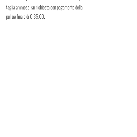
taglia ammessi su richiesta con pagamento della
pulizia finale di € 35,00.
LISTINI
PER VISIONARE I LISTINI DEVI ESSERE REGISTRATO
PRENOTA
PER PRENOTARE DEVI AVERE UN VOUCHER
Mappa