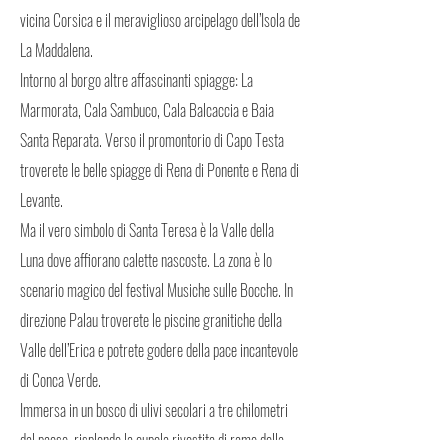
vicina Corsica e il meraviglioso arcipelago dell’Isola de
La Maddalena.
Intorno al borgo altre affascinanti spiagge: La
Marmorata, Cala Sambuco, Cala Balcaccia e Baia
Santa Reparata. Verso il promontorio di Capo Testa
troverete le belle spiagge di Rena di Ponente e Rena di
Levante.
Ma il vero simbolo di Santa Teresa è la Valle della
Luna dove affiorano calette nascoste. La zona è lo
scenario magico del festival Musiche sulle Bocche. In
direzione Palau troverete le piscine granitiche della
Valle dell’Erica e potrete godere della pace incantevole
di Conca Verde.
Immersa in un bosco di ulivi secolari a tre chilometri
dal paese, risplende la cupola rivestita di rame della