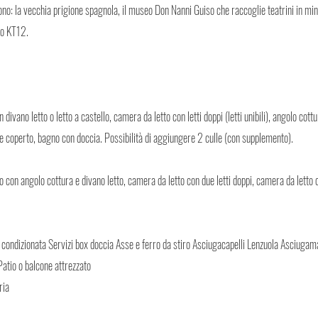
ono: la vecchia prigione spagnola, il museo Don Nanni Guiso che raccoglie teatrini in mini
sco KT12.
vano letto o letto a castello, camera da letto con letti doppi (letti unibili), angolo cottur
e coperto, bagno con doccia. Possibilità di aggiungere 2 culle (con supplemento).
on angolo cottura e divano letto, camera da letto con due letti doppi, camera da letto 
 condizionata Servizi box doccia Asse e ferro da stiro Asciugacapelli Lenzuola Asciugam
Patio o balcone attrezzato
ria