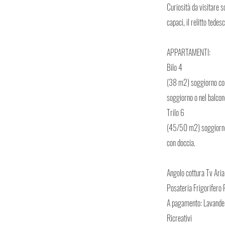
Curiosità da visitare s
capaci, il relitto tede
APPARTAMENTI:
Bilo 4
(38 m2) soggiorno con di
soggiorno o nel balcon
Trilo 6
(45/50 m2) soggiorno c
con doccia.
Angolo cottura Tv Aria
Posateria Frigorifero 
A pagamento: Lavande
Ricreativi