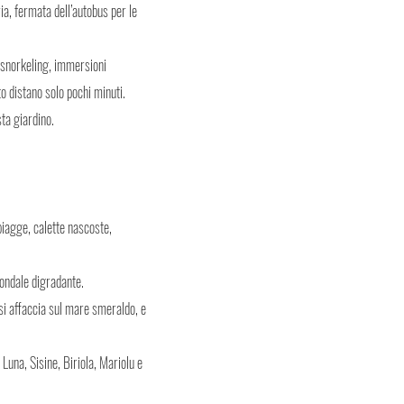
ia, fermata dell’autobus per le
, snorkeling, immersioni
o distano solo pochi minuti.
ta giardino.
iagge, calette nascoste,
fondale digradante.
si affaccia sul mare smeraldo, e
, Luna, Sisine, Biriola, Mariolu e