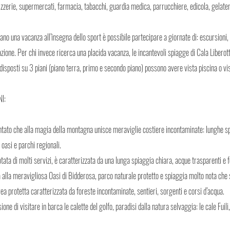
 pizzerie, supermercati, farmacia, tabacchi, guardia medica, parrucchiere, edicola, gelater
ano una vacanza all’insegna dello sport è possibile partecipare a giornate di: escursioni
zione. Per chi invece ricerca una placida vacanza, le incantevoli spiagge di Cala Liberott
isposti su 3 piani (piano terra, primo e secondo piano) possono avere vista piscina o vis
I:
ntato che alla magia della montagna unisce meraviglie costiere incontaminate: lunghe sp
oasi e parchi regionali.
tata di molti servizi, è caratterizzata da una lunga spiaggia chiara, acque trasparenti e 
 alla meravigliosa Oasi di Bidderosa, parco naturale protetto e spiaggia molto nota che 
rea protetta caratterizzata da foreste incontaminate, sentieri, sorgenti e corsi d’acqua.
one di visitare in barca le calette del golfo, paradisi dalla natura selvaggia: le cale Fuili