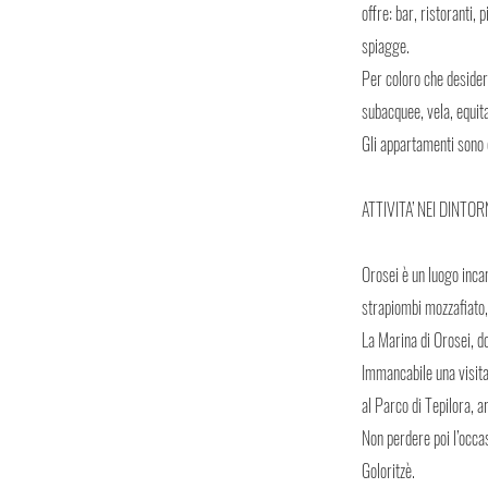
offre: bar, ristoranti,
spiagge.
Per coloro che desider
subacquee, vela, equita
Gli appartamenti sono d
ATTIVITA’ NEI DINTORN
Orosei è un luogo inca
strapiombi mozzafiato, 
La Marina di Orosei, do
Immancabile una visita
al Parco di Tepilora, a
Non perdere poi l’occasi
Goloritzè.