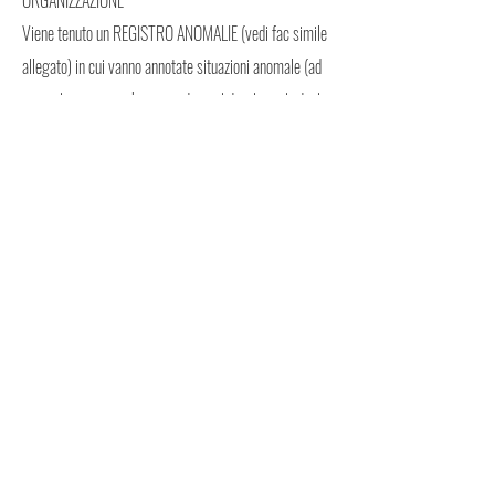
ORGANIZZAZIONE
Viene tenuto un REGISTRO ANOMALIE (vedi fac simile
allegato) in cui vanno annotate situazioni anomale (ad
esempio, persone che presentano sintomi respiratori o
che richiedono l’intervento di un medico).
È stata eliminata la disponibilità di riviste e materiale
informativo di uso promiscuo.
KIT MEDICO
È a disposizione un kit che contiene:
strumento di misurazione della temperatura corporea
disinfettante per le mani
disinfettante per le superfici
mascherine viso-occhi (separate o combinate)
Piano anti contagio COVID-19
29.05.2020
guanti monouso