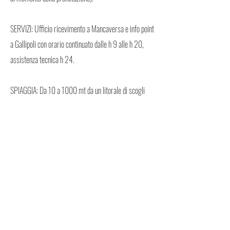
SERVIZI: Ufficio ricevimento a Mancaversa e info point
a Gallipoli con orario continuato dalle h 9 alle h 20,
assistenza tecnica h 24.
SPIAGGIA: Da 10 a 1000 mt da un litorale di scogli
bassi o calette di sabbia e a pochi km dalle spiagge di
sabbia con lidi attrezzati.
Appartamenti tutti diversi tra loro Tra Torre Suda,
Marina di Mancaversa, Capilungo e Torre San
Giovanni, piccole e graziose località turistiche sulla
litoranea Gallipoli - S.M. di Leuca.
LISTINI