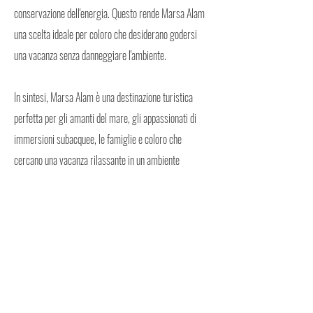
conservazione dell'energia. Questo rende Marsa Alam
una scelta ideale per coloro che desiderano godersi
una vacanza senza danneggiare l'ambiente.
In sintesi, Marsa Alam è una destinazione turistica
perfetta per gli amanti del mare, gli appassionati di
immersioni subacquee, le famiglie e coloro che
cercano una vacanza rilassante in un ambiente
sostenibile e rispettoso dell'ambiente.
PER INFO SULL'INGRESSO VISITA IL
SITO VIAGGIARE SICURI
LISTINI