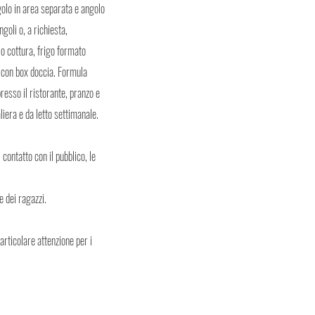
golo in area separata e angolo
goli o, a richiesta,
lo cottura, frigo formato
o con box doccia. Formula
resso il ristorante, pranzo e
liera e da letto settimanale.
contatto con il pubblico, le
e dei ragazzi.
articolare attenzione per i