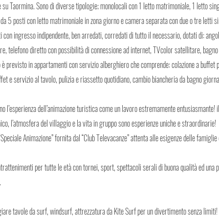
 su Taormina. Sono di diverse tipologie; monolocali con 1 letto matrimoniale, 1 letto sin
e da 5 posti con letto matrimoniale in zona giorno e camera separata con due o tre letti sin
i con ingresso indipendente, ben arredati, corredati di tutto il necessario, dotati di: ango
e, telefono diretto con possibilità di connessione ad internet, TVcolor satellitare, bagn
 è previsto in appartamenti con servizio alberghiero che comprende: colazione a buffet p
fet e servizio al tavolo, pulizia e riassetto quotidiano, cambio biancheria da bagno giorna
no l’esperienza dell’animazione turistica come un lavoro estremamente entusiasmante! il 
co, l’atmosfera del villaggio e la vita in gruppo sono esperienze uniche e straordinarie!
 “Speciale Animazione” fornita dal “Club Televacanze” attenta alle esigenze delle famiglie 
trattenimenti per tutte le età con tornei, sport, spettacoli serali di buona qualità ed una p
.
giare tavole da surf, windsurf, attrezzatura da Kite Surf per un divertimento senza limiti!